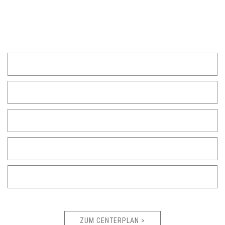
Tasse Kaffee oder einem leckeren
stück kuchen.
ZUM CENTERPLAN >