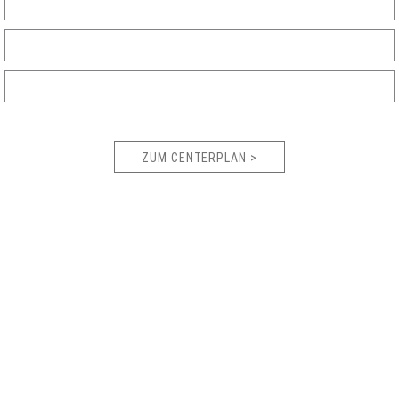
ZUM CENTERPLAN >
Genießen
Genieß‘ in unserem Center in ehingen
kulinarische Köstlichkeiten oder
entspanne
nach einem Shoppingtag bei einer