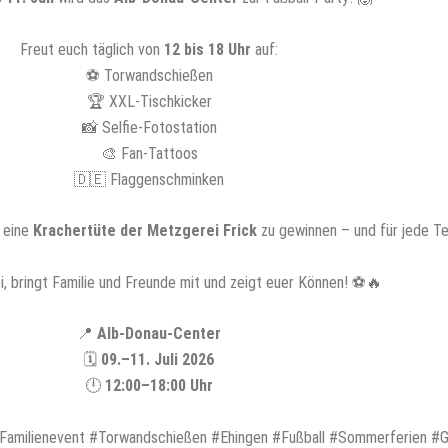
Freut euch täglich von
12 bis 18 Uhr
auf:
⚽️ Torwandschießen
🏆 XXL-Tischkicker
📸 Selfie-Fotostation
🎨 Fan-Tattoos
🇩🇪 Flaggenschminken
, eine
Krachertüte der Metzgerei Frick
zu gewinnen – und für jede Tei
, bringt Familie und Freunde mit und zeigt euer Können! ⚽🔥
📍
Alb-Donau-Center
🗓️
09.–11. Juli 2026
🕛
12:00–18:00 Uhr
Familienevent #Torwandschießen #Ehingen #Fußball #Sommerferien #G