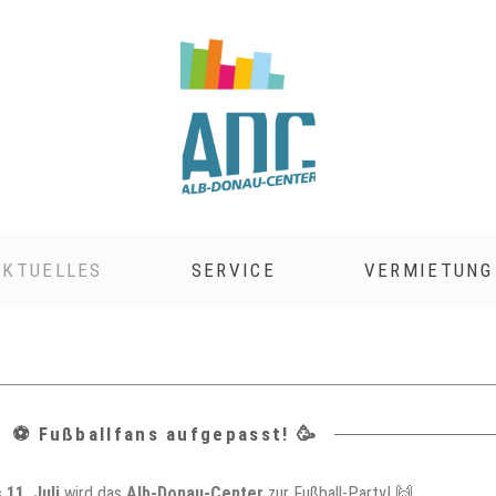
AKTUELLES
SERVICE
VERMIETUNG
⚽️ Fußballfans aufgepasst! 🥳
 11. Juli
wird das
Alb-Donau-Center
zur Fußball-Party! 🙌