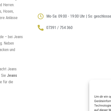
d Herren.
s, Hosen,
Mo-Sa: 09:00 - 19:00 Uhr | So: geschloss
dere Anlässe
07391 / 754 360
de – bei Jeans
ng. Neben
Jacken und
macht Jeans
n Sie
Jeans
e für die
Um dir ein 
Geräteinfor
Technologie
auf dieser W